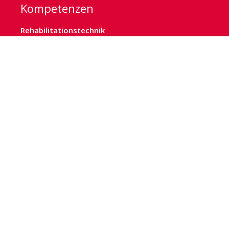
Kompetenzen
Rehabilitationstechnik
Sanitätshaus
Kinderversorgung
Deckenlifter
Kommunikation
Sonderbau
Orthopädietechnik
Orthopädieschuhtechnik
Homecare
Medizintechnik
Warenkorb
Kasse
Mein Konto
Produktkatalog
Unternehmen
Über uns