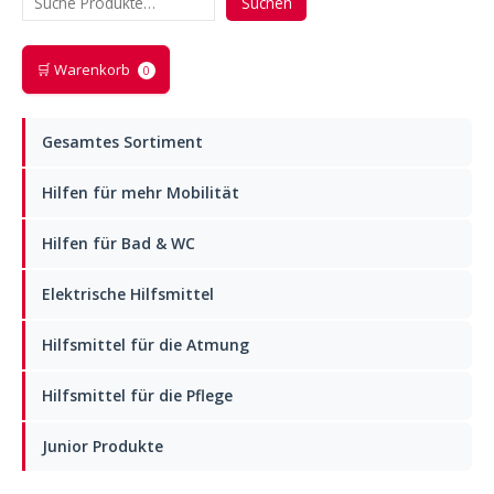
Suchen
e
r
n
🛒 Warenkorb
0
a
t
i
Gesamtes Sortiment
v
e
Hilfen für mehr Mobilität
:
Hilfen für Bad & WC
Elektrische Hilfsmittel
Hilfsmittel für die Atmung
Hilfsmittel für die Pflege
Junior Produkte