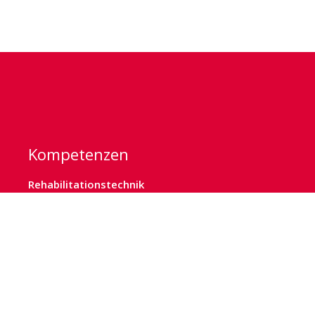
Kompetenzen
Rehabilitationstechnik
Sanitätshaus
Kinderversorgung
Deckenlifter
Kommunikation
Sonderbau
Orthopädietechnik
Orthopädieschuhtechnik
Homecare