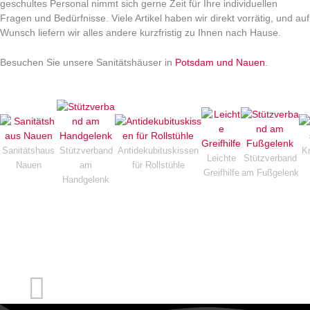
geschultes Personal nimmt sich gerne Zeit für Ihre individuellen
Fragen und Bedürfnisse. Viele Artikel haben wir direkt vorrätig, und auf
Wunsch liefern wir alles andere kurzfristig zu Ihnen nach Hause.
Besuchen Sie unsere Sanitätshäuser in
Potsdam und Nauen
.
Sanitätshaus
Stützverband
Antidekubituskissen
K
Leichte
Stützverband
Nauen
am
für Rollstühle
Greifhilfe
am Fußgelenk
Handgelenk