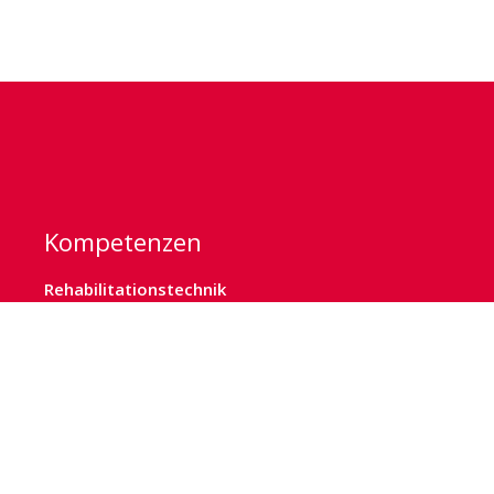
Kompetenzen
Rehabilitationstechnik
Sanitätshaus
Kinderversorgung
Deckenlifter
Kommunikation
Sonderbau
Orthopädietechnik
Orthopädieschuhtechnik
Homecare