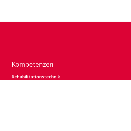
Kompetenzen
Rehabilitationstechnik
Sanitätshaus
Scalacombi
Kinderversorgung
Menge
In den Warenkorb
Alternative:
Deckenlifter
Kommunikation
Sonderbau
Orthopädietechnik
Orthopädieschuhtechnik
Homecare